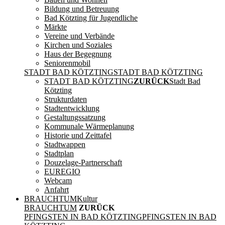
Bildung und Betreuung
Bad Kötzting für Jugendliche
Märkte
Vereine und Verbände
Kirchen und Soziales
Haus der Begegnung
Seniorenmobil
STADT BAD KÖTZTING
STADT BAD KÖTZTING
STADT BAD KÖTZTING
ZURÜCK
Stadt Bad
Kötzting
Strukturdaten
Stadtentwicklung
Gestaltungssatzung
Kommunale Wärmeplanung
Historie und Zeittafel
Stadtwappen
Stadtplan
Douzelage-Partnerschaft
EUREGIO
Webcam
Anfahrt
BRAUCHTUM
Kultur
BRAUCHTUM
ZURÜCK
PFINGSTEN IN BAD KÖTZTING
PFINGSTEN IN BAD