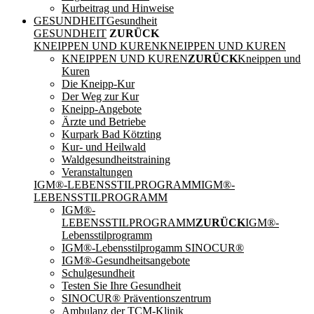
Kurbeitrag und Hinweise
GESUNDHEIT
Gesundheit
GESUNDHEIT
ZURÜCK
KNEIPPEN UND KUREN
KNEIPPEN UND KUREN
KNEIPPEN UND KUREN
ZURÜCK
Kneippen und
Kuren
Die Kneipp-Kur
Der Weg zur Kur
Kneipp-Angebote
Ärzte und Betriebe
Kurpark Bad Kötzting
Kur- und Heilwald
Waldgesundheitstraining
Veranstaltungen
IGM®-LEBENSSTILPROGRAMM
IGM®-
LEBENSSTILPROGRAMM
IGM®-
LEBENSSTILPROGRAMM
ZURÜCK
IGM®-
Lebensstilprogramm
IGM®-Lebensstilprogamm SINOCUR®
IGM®-Gesundheitsangebote
Schulgesundheit
Testen Sie Ihre Gesundheit
SINOCUR® Präventionszentrum
Ambulanz der TCM-Klinik