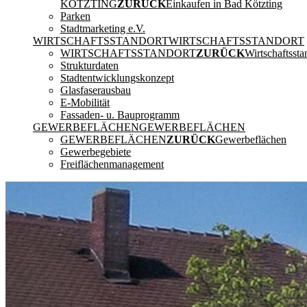
KÖTZTING
ZURÜCK
Einkaufen in Bad Kötzting
Parken
Stadtmarketing e.V.
WIRTSCHAFTSSTANDORT
WIRTSCHAFTSSTANDORT
WIRTSCHAFTSSTANDORT
ZURÜCK
Wirtschaftssta
Strukturdaten
Stadtentwicklungskonzept
Glasfaserausbau
E-Mobilität
Fassaden- u. Bauprogramm
GEWERBEFLÄCHEN
GEWERBEFLÄCHEN
GEWERBEFLÄCHEN
ZURÜCK
Gewerbeflächen
Gewerbegebiete
Freiflächenmanagement