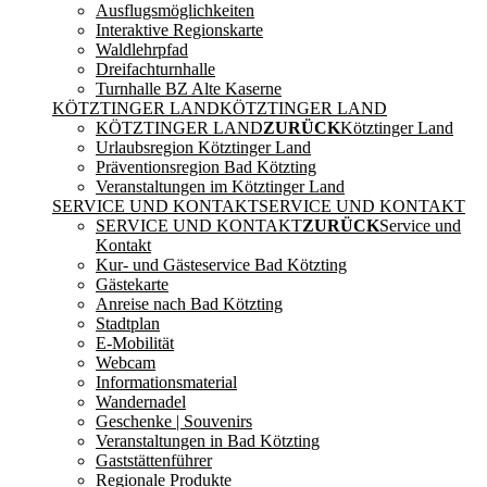
Ausflugsmöglichkeiten
Interaktive Regionskarte
Waldlehrpfad
Dreifachturnhalle
Turnhalle BZ Alte Kaserne
KÖTZTINGER LAND
KÖTZTINGER LAND
KÖTZTINGER LAND
ZURÜCK
Kötztinger Land
Urlaubsregion Kötztinger Land
Präventionsregion Bad Kötzting
Veranstaltungen im Kötztinger Land
SERVICE UND KONTAKT
SERVICE UND KONTAKT
SERVICE UND KONTAKT
ZURÜCK
Service und
Kontakt
Kur- und Gästeservice Bad Kötzting
Gästekarte
Anreise nach Bad Kötzting
Stadtplan
E-Mobilität
Webcam
Informationsmaterial
Wandernadel
Geschenke | Souvenirs
Veranstaltungen in Bad Kötzting
Gaststättenführer
Regionale Produkte