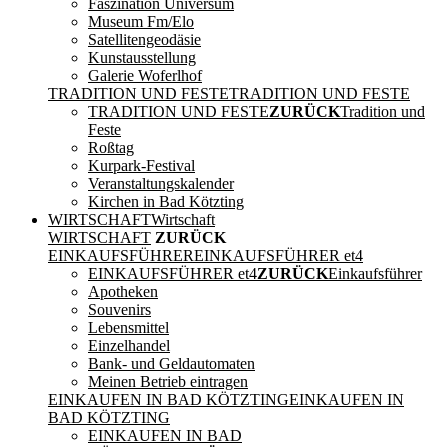
Faszination Universum
Museum Fm/Elo
Satellitengeodäsie
Kunstausstellung
Galerie Woferlhof
TRADITION UND FESTE
TRADITION UND FESTE
TRADITION UND FESTE
ZURÜCK
Tradition und
Feste
Roßtag
Kurpark-Festival
Veranstaltungskalender
Kirchen in Bad Kötzting
WIRTSCHAFT
Wirtschaft
WIRTSCHAFT
ZURÜCK
EINKAUFSFÜHRER
EINKAUFSFÜHRER et4
EINKAUFSFÜHRER et4
ZURÜCK
Einkaufsführer
Apotheken
Souvenirs
Lebensmittel
Einzelhandel
Bank- und Geldautomaten
Meinen Betrieb eintragen
EINKAUFEN IN BAD KÖTZTING
EINKAUFEN IN
BAD KÖTZTING
EINKAUFEN IN BAD