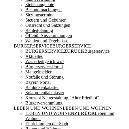
Stellenangebote
Bekanntmachungen
Sitzungstermine
Steuern und Gebühren
Ortsrecht und Satzungen
Bauleitplanung
Öffentl. Ausschreibungen
Wahlen und Ergebnisse
BÜRGERSERVICE
BÜRGERSERVICE
BÜRGERSERVICE
ZURÜCK
Bürgerservice
Aktuelles
Was erledige ich wo?
Bürgerservice-Portal
Mängelmelder
Notfälle und Störung
Bayern-Portal
Baulückenkataster
Solarpotentialkataster
Konzept Neugestaltung "Alter Friedhof"
Bürgerversammlung
LEBEN UND WOHNEN
LEBEN UND WOHNEN
LEBEN UND WOHNEN
ZURÜCK
Leben und
Wohnen
Einrichtungen der Stadt
Bauen und Wohnen