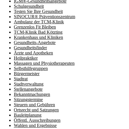
IGM®-Gesundheitsangebote
Schulgesundheit
Testen Sie Ihre Gesundheit
SINOCUR® Präventionszentrum
Ambulanz der TCM-Klinik
Grenzenlos Fit Bleiben
TCM-Klinik Bad Kötzting
Krankenhaus und Kliniken
Gesundheits-Angebote
Gesundheitsfinder
Ärzte und Apotheken
Heilpraktiker
Massagen und Physiotherapeuten
Selbsthilfegruppen
Bürgermeister
Stadtrat
Stadtverwaltung
Stellenangebote
Bekanntmachungen
Sitzungstermine
Steuern und Gebühren
Ortsrecht und Satzungen
Bauleitplanung
Öffentl. Ausschreibungen
Wahlen und Ergebnisse