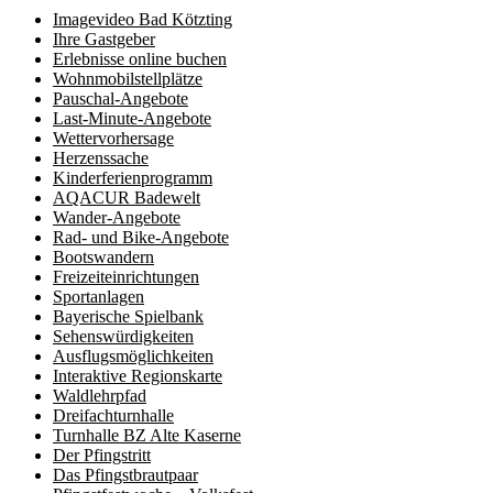
Imagevideo Bad Kötzting
Ihre Gastgeber
Erlebnisse online buchen
Wohnmobilstellplätze
Pauschal-Angebote
Last-Minute-Angebote
Wettervorhersage
Herzenssache
Kinderferienprogramm
AQACUR Badewelt
Wander-Angebote
Rad- und Bike-Angebote
Bootswandern
Freizeiteinrichtungen
Sportanlagen
Bayerische Spielbank
Sehenswürdigkeiten
Ausflugsmöglichkeiten
Interaktive Regionskarte
Waldlehrpfad
Dreifachturnhalle
Turnhalle BZ Alte Kaserne
Der Pfingstritt
Das Pfingstbrautpaar