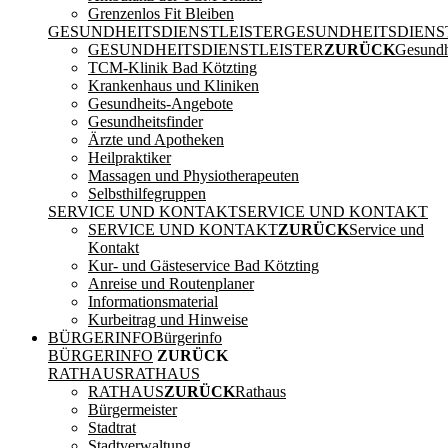
Grenzenlos Fit Bleiben
GESUNDHEITSDIENSTLEISTER
GESUNDHEITSDIENS
GESUNDHEITSDIENSTLEISTER
ZURÜCK
Gesundhe
TCM-Klinik Bad Kötzting
Krankenhaus und Kliniken
Gesundheits-Angebote
Gesundheitsfinder
Ärzte und Apotheken
Heilpraktiker
Massagen und Physiotherapeuten
Selbsthilfegruppen
SERVICE UND KONTAKT
SERVICE UND KONTAKT
SERVICE UND KONTAKT
ZURÜCK
Service und
Kontakt
Kur- und Gästeservice Bad Kötzting
Anreise und Routenplaner
Informationsmaterial
Kurbeitrag und Hinweise
BÜRGERINFO
Bürgerinfo
BÜRGERINFO
ZURÜCK
RATHAUS
RATHAUS
RATHAUS
ZURÜCK
Rathaus
Bürgermeister
Stadtrat
Stadtverwaltung