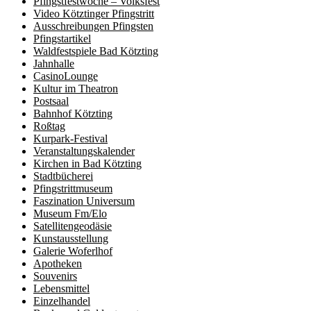
Pfingstfestwoche – Volksfest
Video Kötztinger Pfingstritt
Ausschreibungen Pfingsten
Pfingstartikel
Waldfestspiele Bad Kötzting
Jahnhalle
CasinoLounge
Kultur im Theatron
Postsaal
Bahnhof Kötzting
Roßtag
Kurpark-Festival
Veranstaltungskalender
Kirchen in Bad Kötzting
Stadtbücherei
Pfingstrittmuseum
Faszination Universum
Museum Fm/Elo
Satellitengeodäsie
Kunstausstellung
Galerie Woferlhof
Apotheken
Souvenirs
Lebensmittel
Einzelhandel