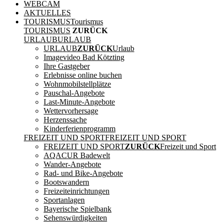
WEBCAM
AKTUELLES
TOURISMUS
Tourismus
TOURISMUS
ZURÜCK
URLAUB
URLAUB
URLAUB
ZURÜCK
Urlaub
Imagevideo Bad Kötzting
Ihre Gastgeber
Erlebnisse online buchen
Wohnmobilstellplätze
Pauschal-Angebote
Last-Minute-Angebote
Wettervorhersage
Herzenssache
Kinderferienprogramm
FREIZEIT UND SPORT
FREIZEIT UND SPORT
FREIZEIT UND SPORT
ZURÜCK
Freizeit und Sport
AQACUR Badewelt
Wander-Angebote
Rad- und Bike-Angebote
Bootswandern
Freizeiteinrichtungen
Sportanlagen
Bayerische Spielbank
Sehenswürdigkeiten